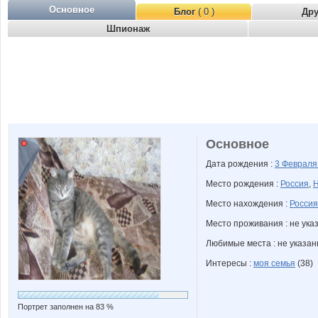
Основное
Блог
( 0 )
Др
Шпионаж
Основное
Дата рождения :
3 Феврал
Место рождения :
Россия
,
Н
Место нахождения :
Россия
Место проживания : не ука
Любимые места : не указа
Интересы :
моя семья
(38)
Портрет заполнен на 83 %