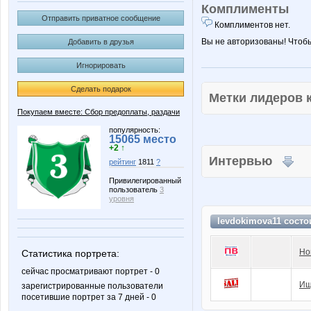
Комплименты
Отправить приватное сообщение
Комплиментов нет.
Вы не авторизованы! Чтоб
Добавить в друзья
Игнорировать
Сделать подарок
Метки лидеров
Покупаем вместе: Сбор предоплаты, раздачи
популярность:
15065 место
+2 ↑
Интервью
рейтинг
1811
?
Привилегированный
пользователь
3
уровня
levdokimova11 состо
Но
Статистика портрета:
сейчас просматривают портрет - 0
Ищ
зарегистрированные пользователи
посетившие портрет за 7 дней - 0