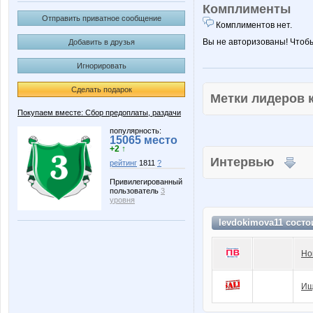
Комплименты
Отправить приватное сообщение
Комплиментов нет.
Вы не авторизованы! Чтоб
Добавить в друзья
Игнорировать
Сделать подарок
Метки лидеров
Покупаем вместе: Сбор предоплаты, раздачи
популярность:
15065 место
+2 ↑
Интервью
рейтинг
1811
?
Привилегированный
пользователь
3
уровня
levdokimova11 состо
Но
Ищ