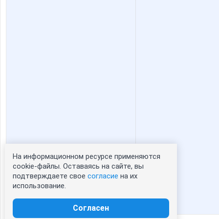
На информационном ресурсе применяются
Статистика портрета:
cookie-файлы. Оставаясь на сайте, вы
подтверждаете свое
согласие
на их
сейчас просматривают портрет - 0
использование.
зарегистрированные пользователи
посетившие портрет за 7 дней - 0
Согласен