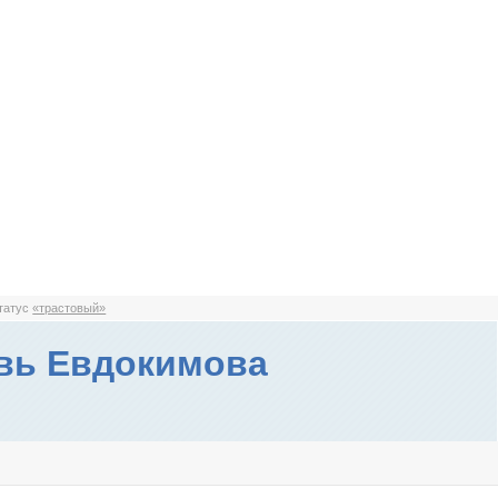
статус
«трастовый»
вь Евдокимова