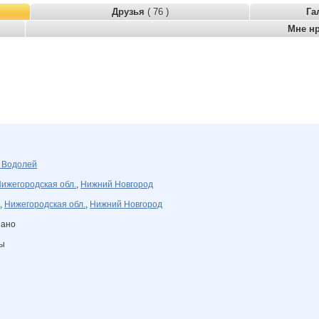
Друзья
( 76 )
Га
Мне н
я
Водолей
ижегородская обл.
,
Нижний Новгород
,
Нижегородская обл.
,
Нижний Новгород
зано
ны