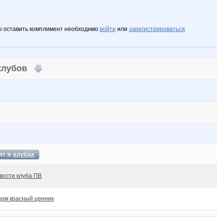
ы оставить комплимент необходимо
войти
или
зарегистрироваться
 клубов
ит в
клубах
вости клуба ПВ
ем красный ценник