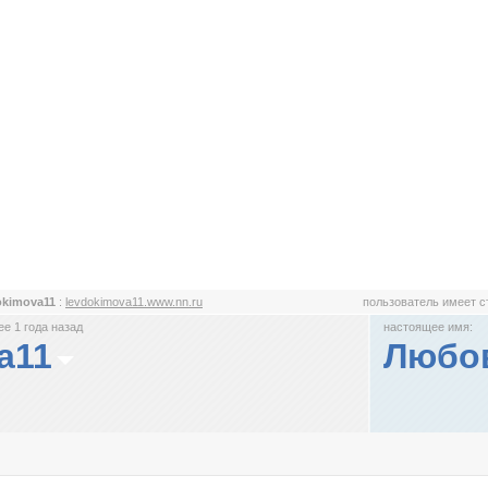
okimova11
:
levdokimova11.www.nn.ru
пользователь имеет 
е 1 года назад
настоящее имя:
a11
Любо