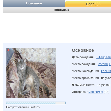
Основное
Блог
( 0 )
Шпионаж
Основное
Дата рождения :
3 Феврал
Место рождения :
Россия
,
Н
Место нахождения :
Россия
Место проживания : не ука
Любимые места : не указа
Интересы :
моя семья
(38)
Портрет заполнен на 83 %